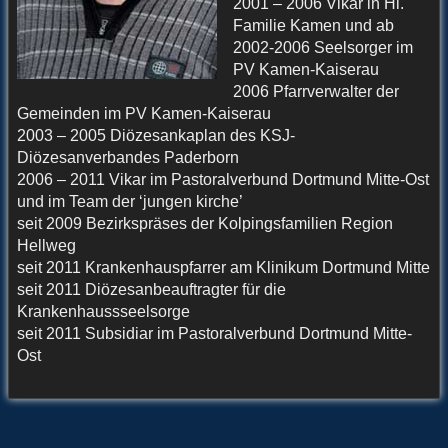
2001 – 2006 Vikar in Hl.
Familie Kamen und ab
2002-2006 Seelsorger im
PV Kamen-Kaiserau
2006 Pfarrverwalter der
Gemeinden im PV Kamen-Kaiserau
2003 – 2005 Diözesankaplan des KSJ-
Diözesanverbandes Paderborn
2006 – 2011 Vikar im Pastoralverbund Dortmund Mitte-Ost
und im Team der ‘jungen kirche’
seit 2009 Bezirkspräses der Kolpingsfamilien Region
Hellweg
seit 2011 Krankenhauspfarrer am Klinikum Dortmund Mitte
seit 2011 Diözesanbeauftragter für die
Krankenhaussseelsorge
seit 2011 Subsidiar im Pastoralverbund Dortmund Mitte-
Ost
vita/frank_wecker.txt
· Zuletzt geändert: 2019/04/09 15:58 von
redaktion